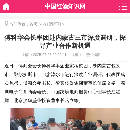
中国红酒知识网
当前位置：
首页
> <
红酒新闻
>
傅科华会长率团赴内蒙古三市深度调研，探
寻产业合作新机遇
时间：
2025-07-26 20:23:41
来源：
责任编辑：
近日，傅商会会长傅科华率企业家考察团，赴内蒙古包头
市、鄂尔多斯市、巴彦淖尔市进行深度产业调研。代表团成
员包括，傅商会秘书长、赞客传媒集团董事长傅席文娟，深
圳电子商务商会会长、中国跨境电商服务中心理事长江红
辉，北京汉华盛业投资董事长岳立等。