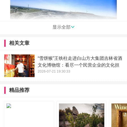
显示全部
相关文章
“雪饼猴”王铁柱走进白山方大集团吉林省酒
文化博物馆：看尽一个民营企业的文化担
在鄂尔多斯市，考察团深入国家高新技术企业、行业百强
当
2026-07-21 19:30:33
——内蒙古真金种业科技有限公司进行实地调研。创始人张
钧、总经理白国庆陪同考察团参观了企业的重要设施，并详
精品推荐
细介绍了公司以种业科技创新为核心驱动，构建农业全产业
链服务平台的发展战略与实践。作为自治区农牧业产业化重
点龙头企业和科技扶贫先进企业，真金种业的科研实力、产
业化运营模式以及对地方农业的带动作用，给考察团留下深
刻印象。双方围绕现代种业提升、智慧农业应用、市场渠道